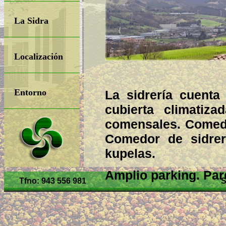
La Sidra
Localización
Entorno
La sidrería cuenta
cubierta climatiz
comensales. Comed
Comedor de sidrer
kupelas.
Amplio parking. Parq
Tfno: 943 556 981
S